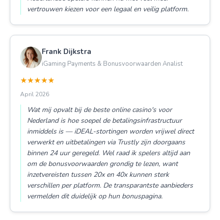
vertrouwen kiezen voor een legaal en veilig platform.
Frank Dijkstra
iGaming Payments & Bonusvoorwaarden Analist
★★★★★
April 2026
Wat mij opvalt bij de beste online casino's voor
Nederland is hoe soepel de betalingsinfrastructuur
inmiddels is — iDEAL-stortingen worden vrijwel direct
verwerkt en uitbetalingen via Trustly zijn doorgaans
binnen 24 uur geregeld. Wel raad ik spelers altijd aan
om de bonusvoorwaarden grondig te lezen, want
inzetvereisten tussen 20x en 40x kunnen sterk
verschillen per platform. De transparantste aanbieders
vermelden dit duidelijk op hun bonuspagina.