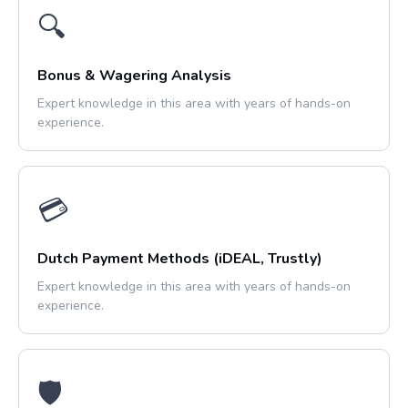
🔍
Bonus & Wagering Analysis
Expert knowledge in this area with years of hands-on
experience.
💳
Dutch Payment Methods (iDEAL, Trustly)
Expert knowledge in this area with years of hands-on
experience.
🛡️