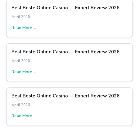
Best Beste Online Casino — Expert Review 2026
April 2026
Read More →
Best Beste Online Casino — Expert Review 2026
April 2026
Read More →
Best Beste Online Casino — Expert Review 2026
April 2026
Read More →