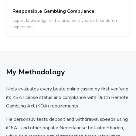
Responsible Gambling Compliance
Expert knowledge in this area with years of hands-on
experience.
My Methodology
Niels evaluates every beste online casino by first verifying
its KSA license status and compliance with Dutch Remote
Gambling Act (KOA) requirements
He personally tests deposit and withdrawal speeds using
iDEAL and other popular Nederlandse betaalmethoden,