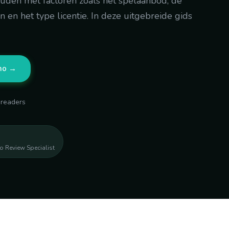
uden met factoren zoals het spelaanbod, de
en het type licentie. In deze uitgebreide gids
ino →
 readers
o Review Specialist