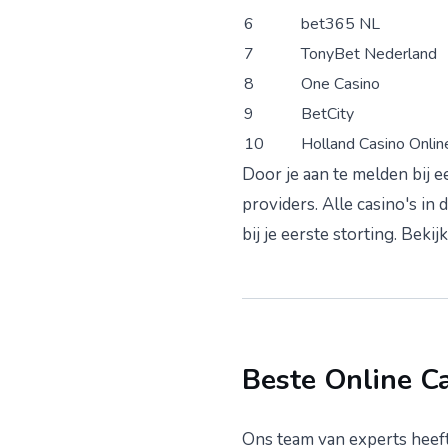
6
bet365 NL
7
TonyBet Nederland
8
One Casino
9
BetCity
10
Holland Casino Onlin
Door je aan te melden bij 
providers. Alle casino's in
bij je eerste storting. Beki
Beste Online C
Ons team van experts heeft