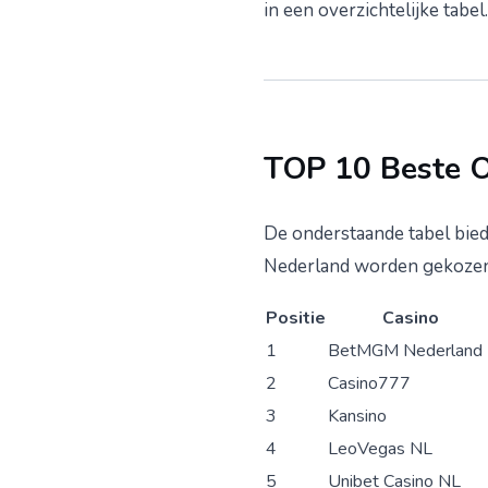
in een overzichtelijke tabel.
TOP 10 Beste On
De onderstaande tabel biedt
Nederland worden gekozen. E
Positie
Casino
1
BetMGM Nederland
2
Casino777
3
Kansino
4
LeoVegas NL
5
Unibet Casino NL