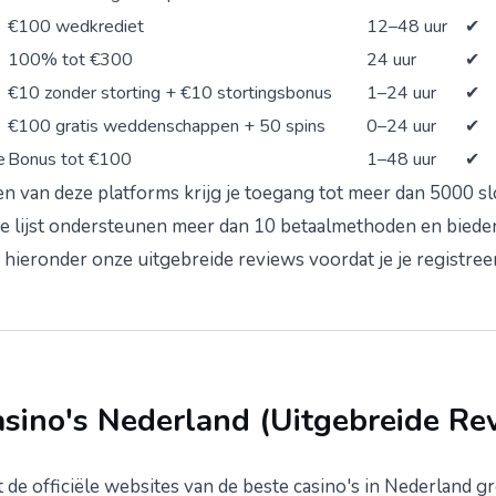
€100 wedkrediet
12–48 uur
✔
100% tot €300
24 uur
✔
€10 zonder storting + €10 stortingsbonus
1–24 uur
✔
€100 gratis weddenschappen + 50 spins
0–24 uur
✔
e
Bonus tot €100
1–48 uur
✔
een van deze platforms krijg je toegang tot meer dan 5000
 de lijst ondersteunen meer dan 10 betaalmethoden en bieden
jk hieronder onze uitgebreide reviews voordat je je registreer
asino's Nederland (Uitgebreide Re
 de officiële websites van de beste casino's in Nederland g