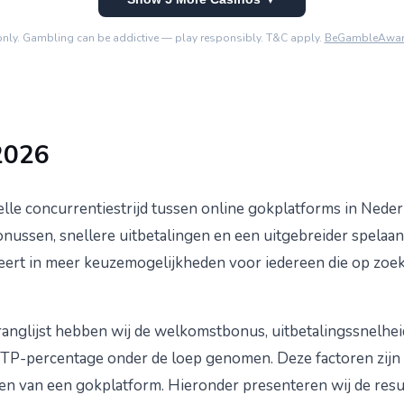
nly. Gambling can be addictive — play responsibly. T&C apply.
BeGambleAwar
 2026
elle concurrentiestrijd tussen online gokplatforms in Neder
nussen, snellere uitbetalingen en een uitgebreider spelaan
lteert in meer keuzemogelijkheden voor iedereen die op zoe
 ranglijst hebben wij de welkomstbonus, uitbetalingssnelhei
TP-percentage onder de loep genomen. Deze factoren zijn
iezen van een gokplatform. Hieronder presenteren wij de re