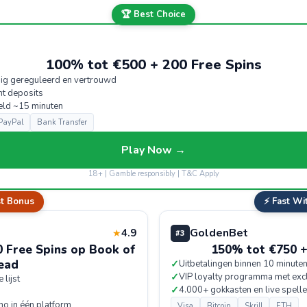
🏆 Best Choice
100% tot €500 + 200 Free Spins
dig gereguleerd en vertrouwd
ant deposits
eld ~15 minuten
PayPal
Bank Transfer
Play Now →
18+ | Gamble responsibly | T&C Apply
st Bonus
⚡ Fast Wi
GoldenBet
4.9
★
#3
0 Free Spins op Book of
150% tot €750 +
ead
✓
Uitbetalingen binnen 10 minut
✓
VIP loyalty programma met exc
lijst
✓
4.000+ gokkasten en live spell
o in één platform
Visa
Bitcoin
Skrill
ETH