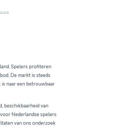
e.org
land. Spelers profiteren
bod. De markt is steeds
k is naar een betrouwbaar
d, beschikbaarheid van
 voor Nederlandse spelers
sultaten van ons onderzoek