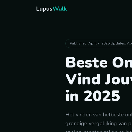
Lupus
Walk
Published: April 7, 2026
·
Updated: Apr
Beste On
Vind Jou
in 2025
Het vinden van hetbeste on
grondige vergelijking van p