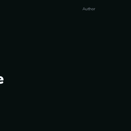
Author
e