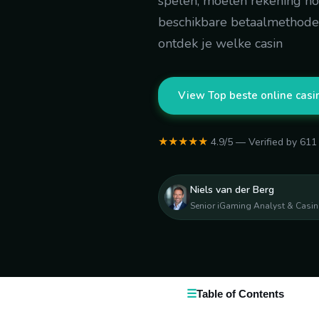
spelen, moeten rekening ho
beschikbare betaalmethoden 
ontdek je welke casin
View Top beste online cas
★★★★★
4.9/5 — Verified by 611
Niels van der Berg
Senior iGaming Analyst & Casin
☰
Table of Contents