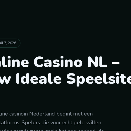
il 7, 2026
line Casino NL –
w Ideale Speelsit
line casinoin Nederland begint met een
latforms. Spelers die voor echt geld willen