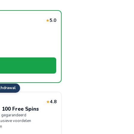
5.0
★
thdrawal
4.8
★
 100 Free Spins
en gegarandeerd
lusieve voordelen
en