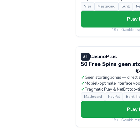
Visa
Mastercard
Skrill
Ne
Play
18+ | Gamble resp
CasinoPlus
#4
50 Free Spins geen st
€
✓
Geen stortingbonus — direct 
✓
Mobiel-optimale interface vo
✓
Pragmatic Play & NetEnt top-ti
Mastercard
PayPal
Bank Tra
Play
18+ | Gamble resp